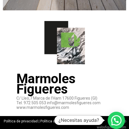
Marmoles
Figueres
C/ Lleó,7 Marca de l’Ham 17600 Figueres (GI)
Tel. 972 505 053 info@marmolesfigueres.com
www.marmolesfigueres.com
¿Necesitas ayuda?
Política de privacidad | Política de Cookies Marmoles Figueres
Diseño web
websfigueres.com